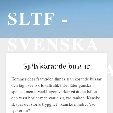
SLTF -
SVENSKA
LOKALTR
Självkörande bussar
Kommer det i framtiden finnas självkörande bussar
och tåg i svensk lokaltrafik? Det låter ganska
spejsat, men utvecklingen verkar gå åt det hållet
och visst börjar man vänja sig vid tanken. Kanske
skapar det större trygghet - kanske mindre. Vad
tycker du?